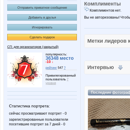
Комплименты
Отправить приватное сообщение
Комплиментов нет.
Вы не авторизованы! Чтоб
Добавить в друзья
Игнорировать
Сделать подарок
Метки лидеров
СП: для организаторов (закрытый)
популярность:
36348 место
-10 ↓
Интервью
рейтинг
547
?
Привилегированный
пользователь
7
уровня
Последние
фотогра
Статистика портрета:
сейчас просматривают портрет - 0
зарегистрированные пользователи
посетившие портрет за 7 дней - 0