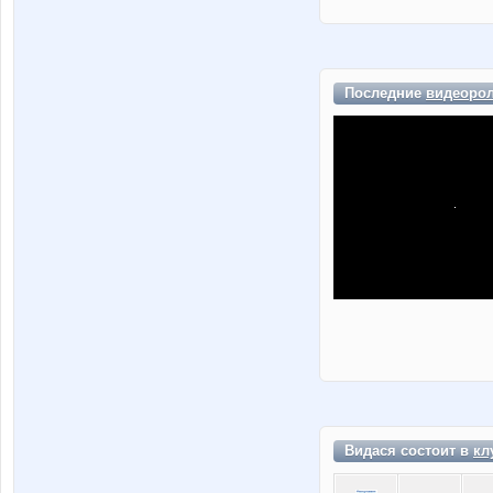
Последние
видеоро
Видася состоит в
кл